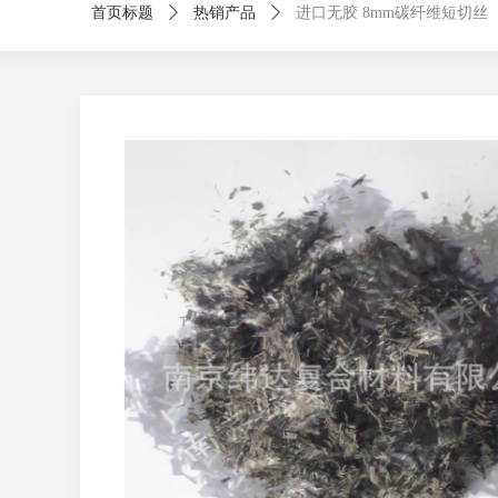
首页标题
ꄲ
热销产品
ꄲ
进口无胶 8mm碳纤维短切丝