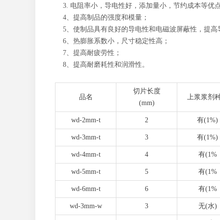
3. 电阻率小，导电性好，添加量小，节约成本等优
4、提高制品的强度和模量；
5、使制品具有良好的导电性和电磁波屏蔽性，提高
6、热膨胀系数小，尺寸稳定性高；
7、提高耐疲劳性；
8、提高耐磨耗性和润滑性。
切片长度
品名
上浆浆剂
(mm)
wd-2mm-t
2
有(1%)
wd-3mm-t
3
有(1%)
wd-4mm-t
4
有(1%
wd-5mm-t
5
有(1%
wd-6mm-t
6
有(1%
wd-3mm-w
3
无(水)