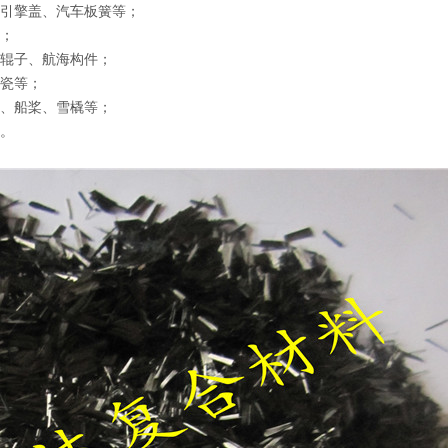
引擎盖、汽车板簧等；
；
辊子、航海构件；
瓷等；
、船桨、雪橇等；
。