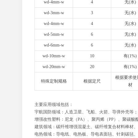
wd-4mm-w
4
无(水)
wd-3mm-w
3
无(水)
wd-4mm-w
4
无(水)
wd-5mm-w
6
无(水)
wd-6mm-w
6
无(水)
wd-10mm-w
10
有(1%)
wd-20mm-w
20
有(1%)
根据要求使
特殊定制规格
根据定尺
材
主要应用领域包括：
宇航国防领域：人造卫星、飞船、火箭、导弹外壳等；
增强改性塑料：尼龙（PA）、聚丙烯（PP）、聚碳酸酯
建筑领域：碳纤维增强混凝土、碳纤维复合材料棒材、
电热领域：导电纸、电热板、导电表面毡、针刺碳毡、